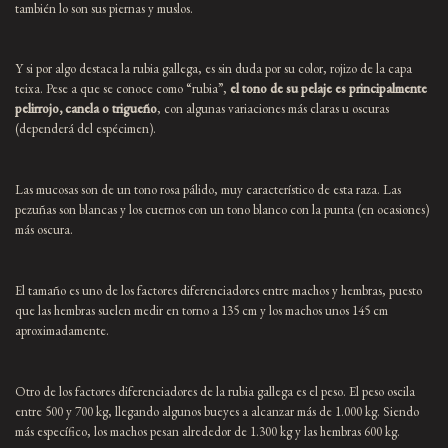
también lo son sus piernas y muslos.
Y si por algo destaca la rubia gallega, es sin duda por su color, rojizo de la capa
teixa. Pese a que se conoce como “rubia”,
el tono de su pelaje es principalmente
pelirrojo, canela o trigueño
, con algunas variaciones más claras u oscuras
(dependerá del espécimen).
Las mucosas son de un tono rosa pálido, muy característico de esta raza. Las
pezuñas son blancas y los cuernos con un tono blanco con la punta (en ocasiones)
más oscura.
El tamaño es uno de los factores diferenciadores entre machos y hembras, puesto
que las hembras suelen medir en torno a 135 cm y los machos unos 145 cm
aproximadamente.
Otro de los factores diferenciadores de la rubia gallega es el peso. El peso oscila
entre 500 y 700 kg, llegando algunos bueyes a alcanzar más de 1.000 kg. Siendo
más específico, los machos pesan alrededor de 1.300 kg y las hembras 600 kg.