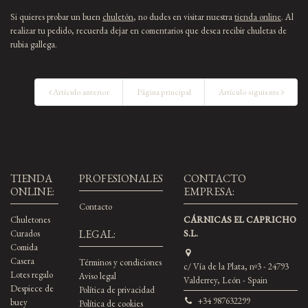
Si quieres probar un buen
chuletón
, no dudes en visitar nuestra
tienda online
. Al
realizar tu pedido, recuerda dejar en comentarios que desea recibir chuletas de
rubia gallega.
Artículo anterior
Página principal
Artículo siguiente
TIENDA
PROFESIONALES
CONTACTO
ONLINE:
EMPRESA:
Contacto
Chuletones
CÁRNICAS EL CAPRICHO
LEGAL:
Curados
S.L.
Comida
Casera
Términos y condiciones
c/ Vía de la Plata, nº3 - 24793
Lotes regalo
Aviso legal
Valderrey, León - Spain
Despiece de
Política de privacidad
+34 987632299
buey
Política de cookies