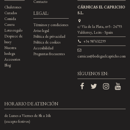
Contacto
Chuletones
CÁRNICAS EL CAPRICHO
LEGAL:
Curados
S.L.
Comida
Casera
Términos y condiciones
c/ Vía de la Plata, nº3 - 24793
Lotes regalo
Aviso legal
Valderrey, León - Spain
Despiece de
Política de privacidad
+34 987632299
buey
Política de cookies
Nuestra
Accesibilidad
bodega
Preguntas frecuentes
carnicas@bodegaelcapricho.com
Accesorios
Blog
SÍGUENOS EN:
HORARIO DE ATENCIÓN
de Lunes a Viernes de 8h a 16h
(excepto festivos)