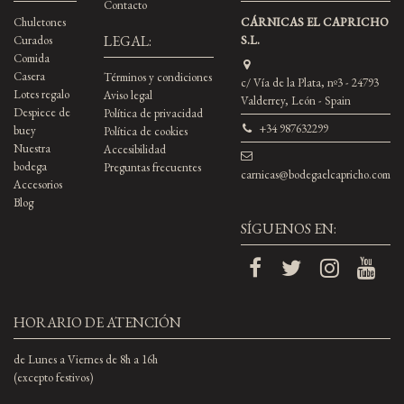
Contacto
Chuletones
CÁRNICAS EL CAPRICHO
LEGAL:
Curados
S.L.
Comida
Casera
Términos y condiciones
c/ Vía de la Plata, nº3 - 24793
Lotes regalo
Aviso legal
Valderrey, León - Spain
Despiece de
Política de privacidad
+34 987632299
buey
Política de cookies
Nuestra
Accesibilidad
bodega
Preguntas frecuentes
carnicas@bodegaelcapricho.com
Accesorios
Blog
SÍGUENOS EN:
HORARIO DE ATENCIÓN
de Lunes a Viernes de 8h a 16h
(excepto festivos)