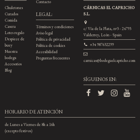
Contacto
Chuletones
CÁRNICAS EL CAPRICHO
LEGAL:
Curados
S.L.
Comida
Casera
Términos y condiciones
c/ Vía de la Plata, nº3 - 24793
Lotes regalo
Aviso legal
Valderrey, León - Spain
Despiece de
Política de privacidad
+34 987632299
buey
Política de cookies
Nuestra
Accesibilidad
bodega
Preguntas frecuentes
carnicas@bodegaelcapricho.com
Accesorios
Blog
SÍGUENOS EN:
HORARIO DE ATENCIÓN
de Lunes a Viernes de 8h a 16h
(excepto festivos)