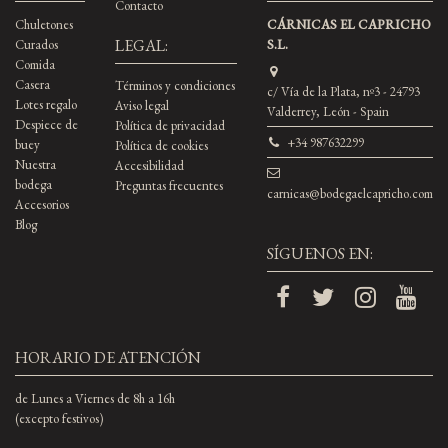
Contacto
Chuletones
CÁRNICAS EL CAPRICHO
LEGAL:
Curados
S.L.
Comida
Casera
Términos y condiciones
c/ Vía de la Plata, nº3 - 24793
Lotes regalo
Aviso legal
Valderrey, León - Spain
Despiece de
Política de privacidad
+34 987632299
buey
Política de cookies
Nuestra
Accesibilidad
bodega
Preguntas frecuentes
carnicas@bodegaelcapricho.com
Accesorios
Blog
SÍGUENOS EN:
HORARIO DE ATENCIÓN
de Lunes a Viernes de 8h a 16h
(excepto festivos)