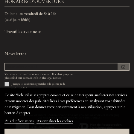
HORAIRES D’OUVERTURE
Du lundi au vendredi de 8h à 16h
(sauf jours fériés)
Travaillez avec nous
Newsletter
You may unsubscribe at any moment. For that purpose,
please find our contact info in the legal notice.
J'accepte les
conditions générales
et la
politique de
confidentialité
Ce site Web utilise ses propres cookies et ceux de tiers pour améliorer nos services
et vous montrer des publicités liées à vos préférences en analysant vos habitudes
de navigation. Pour donner votre consentement à son utilisation, appuyez sur le
©bodegaelcapricho.com - Tous droits réservés ·
Site conçu par
Byte Factory
bouton Accepter.
Plus d'informations
Personnaliser les cookies