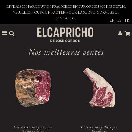
LIVRAISON PARTOUT EN FRANCE ET EN EUROPE EN MOINS DE 72H.
VEUILLEZ-NOUS
CONTACTER
POUR LA SUISSE, NORVEGE ET
FINLANDE.
EN
|
ES
|
FR
Nos meilleures ventes
Cecina de bœuf de race
Côte de bœuf ibérique
ibérique extra
Premium