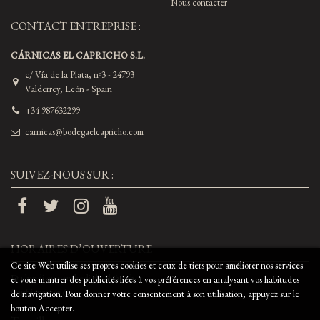
Nous contacter
CONTACT ENTREPRISE :
CÁRNICAS EL CAPRICHO S.L.
c/ Vía de la Plata, nº3 - 24793
Valderrey, León - Spain
+34 987632299
carnicas@bodegaelcapricho.com
SUIVEZ-NOUS SUR :
HORAIRES D’OUVERTURE
Ce site Web utilise ses propres cookies et ceux de tiers pour améliorer nos services
Du lundi au vendredi de 8h à 16h
et vous montrer des publicités liées à vos préférences en analysant vos habitudes
(sauf jours fériés)
de navigation. Pour donner votre consentement à son utilisation, appuyez sur le
bouton Accepter.