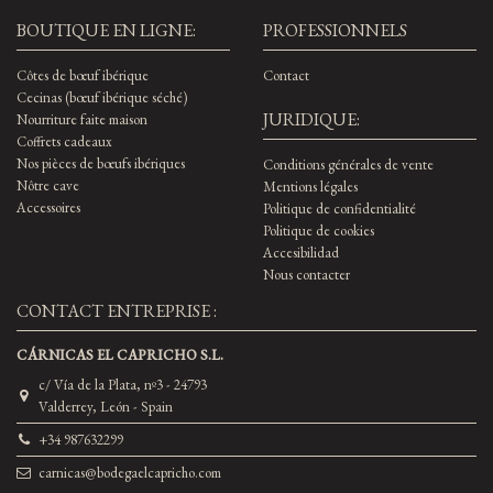
BOUTIQUE EN LIGNE:
PROFESSIONNELS
Côtes de bœuf ibérique
Contact
Cecinas (bœuf ibérique séché)
JURIDIQUE:
Nourriture faite maison
Coffrets cadeaux
Nos pièces de bœufs ibériques
Conditions générales de vente
Nôtre cave
Mentions légales
Accessoires
Politique de confidentialité
Politique de cookies
Accesibilidad
Nous contacter
CONTACT ENTREPRISE :
CÁRNICAS EL CAPRICHO S.L.
c/ Vía de la Plata, nº3 - 24793
Valderrey, León - Spain
+34 987632299
carnicas@bodegaelcapricho.com