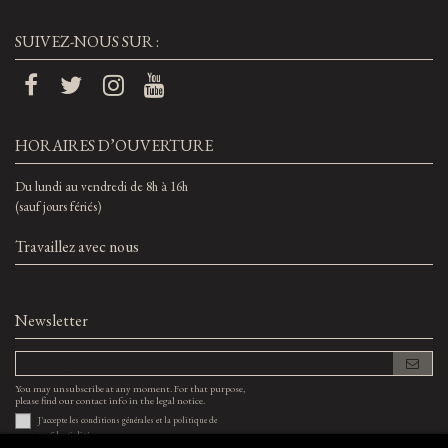
SUIVEZ-NOUS SUR :
HORAIRES D’OUVERTURE
Du lundi au vendredi de 8h à 16h
(sauf jours fériés)
Travaillez avec nous
Newsletter
You may unsubscribe at any moment. For that purpose,
please find our contact info in the legal notice.
J'accepte les
conditions générales
et la
politique de
confidentialité