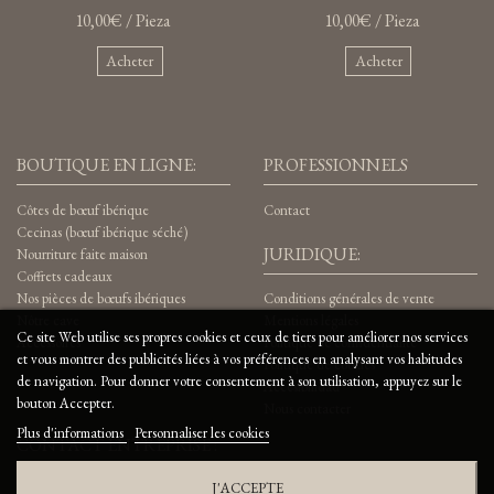
10,00€ / Pieza
10,00€ / Pieza
Acheter
Acheter
BOUTIQUE EN LIGNE:
PROFESSIONNELS
Côtes de bœuf ibérique
Contact
Cecinas (bœuf ibérique séché)
JURIDIQUE:
Nourriture faite maison
Coffrets cadeaux
Nos pièces de bœufs ibériques
Conditions générales de vente
Nôtre cave
Mentions légales
Ce site Web utilise ses propres cookies et ceux de tiers pour améliorer nos services
Accessoires
Politique de confidentialité
et vous montrer des publicités liées à vos préférences en analysant vos habitudes
Politique de cookies
de navigation. Pour donner votre consentement à son utilisation, appuyez sur le
Accesibilidad
bouton Accepter.
Nous contacter
Plus d'informations
Personnaliser les cookies
CONTACT ENTREPRISE :
J'ACCEPTE
CÁRNICAS EL CAPRICHO S.L.