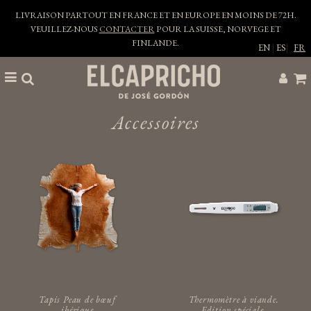
LIVRAISON PARTOUT EN FRANCE ET EN EUROPE EN MOINS DE 72H.
VEUILLEZ-NOUS
CONTACTER
POUR LA SUISSE, NORVEGE ET
FINLANDE.
EN
|
ES
|
FR
Accessoires
Tapis Peau de bœuf
Thermomètre à viande.
ibérique
Edition spéciale.