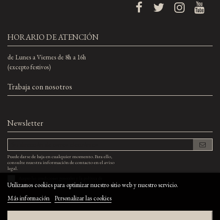
HORARIO DE ATENCIÓN
de Lunes a Viernes de 8h a 16h
(excepto festivos)
Trabaja con nosotros
Newsletter
Puede darse de baja en cualquier momento. Para ello,
consulte nuestra información de contacto en el aviso
legal.
Acepto las
condiciones generales
y la
política de
Utilizamos cookies para optimizar nuestro sitio web y nuestro servicio.
confidencialidad
Más información
Personalizar las cookies
©bodegaelcapricho.com - Todos los derechos reservados ·
Powered by
Byte Factory