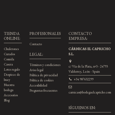
Kg.
Kg.
TIENDA
PROFESIONALES
CONTACTO
ONLINE:
EMPRESA:
Contacto
Chuletones
CÁRNICAS EL CAPRICHO
LEGAL:
Curados
S.L.
Comida
Casera
Términos y condiciones
c/ Vía de la Plata, nº3 - 24793
Lotes regalo
Aviso legal
Valderrey, León - Spain
Despiece de
Política de privacidad
+34 987632299
buey
Política de cookies
Nuestra
Accesibilidad
bodega
Preguntas frecuentes
carnicas@bodegaelcapricho.com
Accesorios
Blog
SÍGUENOS EN: