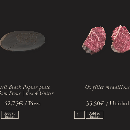
ssil Black Poplar plate
Ox fillet medallions
5cm Stone | Box 4 Unitsr
42,75€ / Pieza
35,50€ / Unidad
Add to
Add to
basket
basket