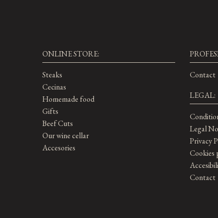
ONLINE STORE:
PROFES
Steaks
Contact
Cecinas
LEGAL:
Homemade food
Gifts
Conditio
Beef Cuts
Legal No
Our wine cellar
Privacy P
Accesories
Cookies 
Accesibil
Contact