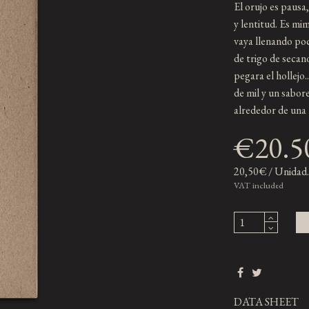
El orujo es pausa
y lentitud. Es mim
vaya llenando poco
de trigo de secan
pegara el hollejo.
de mil y un sabor
alrededor de una
€20.5
20,50€ / Unidad.
VAT included
DATA SHEET