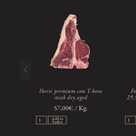
Iberic premium cow T-bone
Fo
steak dry aged
29,
57,00€ / Kg.
Add to
basket