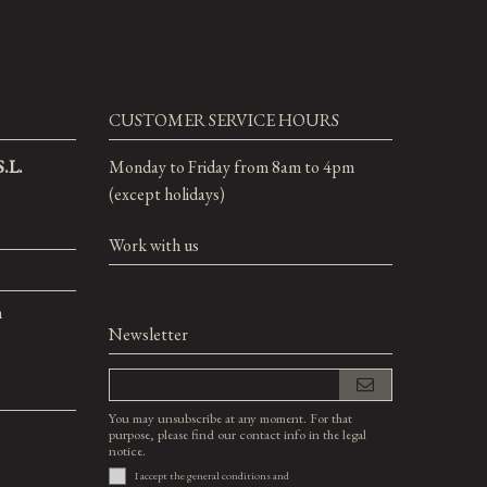
CUSTOMER SERVICE HOURS
.L.
Monday to Friday from 8am to 4pm
(except holidays)
Work with us
m
Newsletter
You may unsubscribe at any moment. For that
purpose, please find our contact info in the legal
notice.
I accept the
general conditions
and