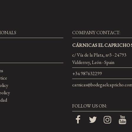
IONALS
COMPANY CONTACT:
CÁRNICAS EL CAPRICHO S
c/ Vía de la Plata, nº3 - 24793
Valderrey, León - Spain
ns
+34 987632299
tice
carnicas@bodegaelcapricho.co
olicy
policy
idad
FOLLOW US ON: