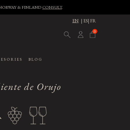
, NORWAY & FINLAND
CONSULT
.
EN
|
ES
|
FR
0
ESORIES
BLOG
iente de Orujo