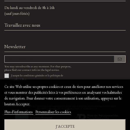
Du lundi au vendredi de 8h à 16h
(sauf jours fériés)
Travaillez avec nous
Newsletter
You may unsubscribe at any moment. For that purpose,
please find our contact info in the legal notice.
J'accepte les
conditions générales
et la
politique de
confidentialité
Ce site Web utilise ses propres cookies et ceux de tiers pour améliorer nos services
et vous montrer des publicités liées à vos préférences en analysant vos habitudes
de navigation. Pour donner votre consentement à son utilisation, appuyez sur le
©bodegaelcapricho.com - Tous droits réservés ·
Site conçu par
Byte Factory
bouton Accepter.
Plus d'informations
Personnaliser les cookies
J'ACCEPTE