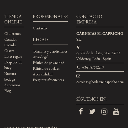
TIENDA
PROFESIONALES
CONTACTO
ONLINE:
EMPRESA:
Contacto
Chuletones
CÁRNICAS EL CAPRICHO
LEGAL:
Curados
S.L.
Comida
Casera
Términos y condiciones
c/ Vía de la Plata, nº3 - 24793
Lotes regalo
Aviso legal
Valderrey, León - Spain
Despiece de
Política de privacidad
+34 987632299
buey
Política de cookies
Nuestra
Accesibilidad
bodega
Preguntas frecuentes
carnicas@bodegaelcapricho.com
Accesorios
Blog
SÍGUENOS EN: