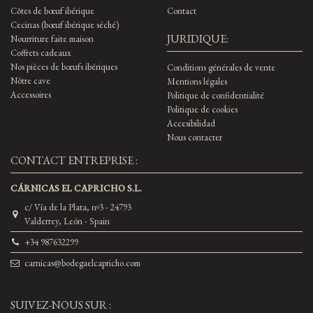
Côtes de bœuf ibérique
Contact
Cecinas (bœuf ibérique séché)
JURIDIQUE:
Nourriture faite maison
Coffrets cadeaux
Nos pièces de bœufs ibériques
Conditions générales de vente
Nôtre cave
Mentions légales
Accessoires
Politique de confidentialité
Politique de cookies
Accesibilidad
Nous contacter
CONTACT ENTREPRISE :
CÁRNICAS EL CAPRICHO S.L.
c/ Vía de la Plata, nº3 - 24793
Valderrey, León - Spain
+34 987632299
carnicas@bodegaelcapricho.com
SUIVEZ-NOUS SUR :