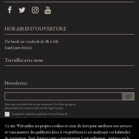
HORAIRES D’OUVERTURE
Du lundi au vendredi de 8h à 16h
(sauf jours fériés)
Travaillez avec nous
Newsletter
You may unsubscribe at any moment. For that purpose,
please find our contact info in the legal notice.
J'accepte les
conditions générales
et la
politique de
confidentialité
Ce site Web utilise ses propres cookies et ceux de tiers pour améliorer nos services
et vous montrer des publicités liées à vos préférences en analysant vos habitudes
de navigation. Pour donner votre consentement à son utilisation, appuyez sur le
©bodegaelcapricho.com - Tous droits réservés ·
Site conçu par
Byte Factory