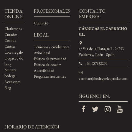
TIENDA
PROFESIONALES
CONTACTO
ONLINE:
EMPRESA:
Contacto
Chuletones
CÁRNICAS EL CAPRICHO
LEGAL:
Curados
S.L.
Comida
Casera
Términos y condiciones
c/ Vía de la Plata, nº3 - 24793
Lotes regalo
Aviso legal
Valderrey, León - Spain
Despiece de
Política de privacidad
+34 987632299
buey
Política de cookies
Nuestra
Accesibilidad
bodega
Preguntas frecuentes
carnicas@bodegaelcapricho.com
Accesorios
Blog
SÍGUENOS EN:
HORARIO DE ATENCIÓN